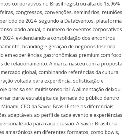
ntos corporativos no Brasil registrou alta de 15,96%
eiras, congressos, convenções, seminários, reuniões
eríodo de 2024, segundo a DataEventos, plataforma
consolidado anual, o número de eventos corporativos
a 2024, evidenciando a consolidação dos encontros
onamento, branding e geração de negócios.Inserida
ado em experiências gastronômicas premium com foco
es de relacionamento. A marca nasceu com a proposta
ao mercado global, combinando referências da cultura
ação voltada para experiência, sofisticação e
oje precisa ser multissensorial. A alimentação deixou
ornar parte estratégica da jornada do público dentro
 Minami, CEO da Savor Brasil.Entre os diferenciais
es adaptáveis ao perfil de cada evento e experiências
ersonalizada para cada ocasião. A Savor Brasil cria
es amazônicos em diferentes formatos, como bowls,