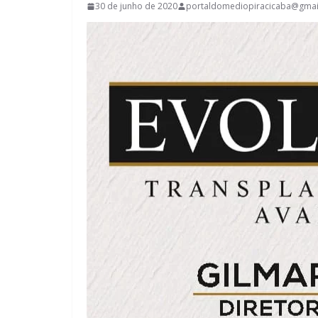
30 de junho de 2020
portaldomediopiracicaba@gmai