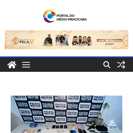
Pular
para
o
conteúdo