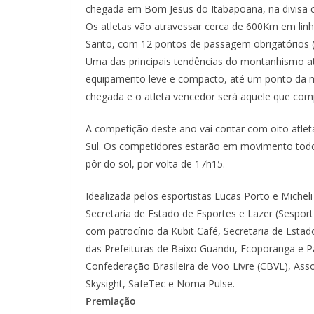
chegada em Bom Jesus do Itabapoana, na divisa c
Os atletas vão atravessar cerca de 600Km em linh
Santo, com 12 pontos de passagem obrigatórios 
Uma das principais tendências do montanhismo at
equipamento leve e compacto, até um ponto da mo
chegada e o atleta vencedor será aquele que comp
A competição deste ano vai contar com oito atlet
Sul. Os competidores estarão em movimento todos
pôr do sol, por volta de 17h15.
Idealizada pelos esportistas Lucas Porto e Miche
Secretaria de Estado de Esportes e Lazer (Sesport
com patrocínio da Kubit Café, Secretaria de Esta
das Prefeituras de Baixo Guandu, Ecoporanga e P
Confederação Brasileira de Voo Livre (CBVL), Ass
Skysight, SafeTec e Noma Pulse.
Premiação