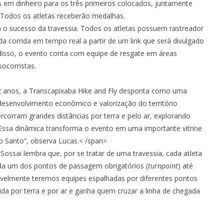
s em dinheiro para os três primeiros colocados, juntamente
 Todos os atletas receberão medalhas.
o sucesso da travessia. Todos os atletas possuem rastreador
da corrida em tempo real a partir de um link que será divulgado
 disso, o evento conta com equipe de resgate em áreas
ocorristas.
 22 anos, a Transcapixaba Hike and Fly desponta como uma
, desenvolvimento econômico e valorização do território
rcorram grandes distâncias por terra e pelo ar, explorando
. Essa dinâmica transforma o evento em uma importante vitrine
to Santo”, observa Lucas.< /span>
 Sossai lembra que, por se tratar de uma travessia, cada atleta
ada um dos pontos de passagem obrigatórios (
turnpoint
) até
sivelmente teremos equipes espalhadas por diferentes pontos
da por terra e por ar e ganha quem cruzar a linha de chegada