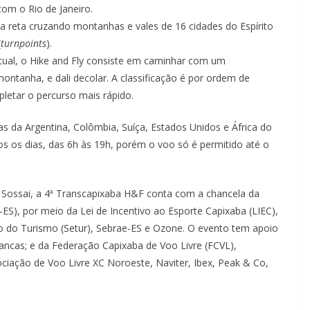
om o Rio de Janeiro.
a reta cruzando montanhas e vales de 16 cidades do Espírito
(
turnpoints
).
ual, o Hike and Fly consiste em caminhar com um
ntanha, e dali decolar. A classificação é por ordem de
letar o percurso mais rápido.
as da Argentina, Colômbia, Suíça, Estados Unidos e África do
 os dias, das 6h às 19h, porém o voo só é permitido até o
li Sossai, a 4ª Transcapixaba H&F conta com a chancela da
-ES), por meio da Lei de Incentivo ao Esporte Capixaba (LIEC),
do do Turismo (Setur), Sebrae-ES e Ozone. O evento tem apoio
ancas; e da Federação Capixaba de Voo Livre (FCVL),
ociação de Voo Livre XC Noroeste, Naviter, Ibex, Peak & Co,