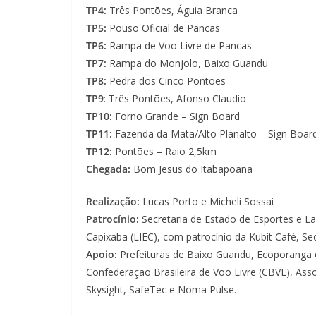
TP4:
Três Pontões, Águia Branca
TP5:
Pouso Oficial de Pancas
TP6:
Rampa de Voo Livre de Pancas
TP7:
Rampa do Monjolo, Baixo Guandu
TP8:
Pedra dos Cinco Pontões
TP9
: Três Pontões, Afonso Claudio
TP10:
Forno Grande – Sign Board
TP11:
Fazenda da Mata/Alto Planalto – Sign Boar
TP12:
Pontões – Raio 2,5km
Chegada:
Bom Jesus do Itabapoana
Realização:
Lucas Porto e Micheli Sossai
Patrocínio:
Secretaria de Estado de Esportes e La
Capixaba (LIEC), com patrocínio da Kubit Café, Se
Apoio:
Prefeituras de Baixo Guandu, Ecoporanga e
Confederação Brasileira de Voo Livre (CBVL), Ass
Skysight, SafeTec e Noma Pulse.