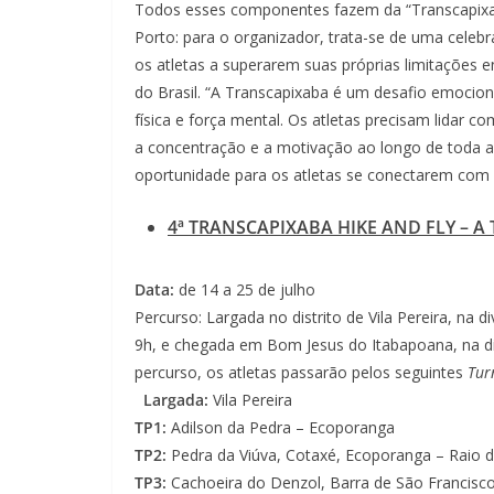
Todos esses componentes fazem da “Transcapixa
Porto: para o organizador, trata-se de uma celeb
os atletas a superarem suas próprias limitações
do Brasil. “A Transcapixaba é um desafio emociona
física e força mental. Os atletas precisam lidar 
a concentração e a motivação ao longo de toda a 
oportunidade para os atletas se conectarem com 
4ª TRANSCAPIXABA HIKE AND FLY – A
Data:
de 14 a 25 de julho
Percurso: Largada no distrito de Vila Pereira, na di
9h, e chegada em Bom Jesus do Itabapoana, na div
percurso, os atletas passarão pelos seguintes
Tur
Largada:
Vila Pereira
TP1:
Adilson da Pedra – Ecoporanga
TP2:
Pedra da Viúva, Cotaxé, Ecoporanga – Raio 
TP3:
Cachoeira do Denzol, Barra de São Francisc