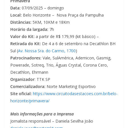
Primavera
Data:
07/09/2025 – domingo
Local:
Belo Horizonte – Nova Praça da Pampulha
Distâncias:
5KM, 10KM e 18Km
Horário da largada:
7h
Valor do Kit:
a partir de R$ 179,99 (kit básico) –
Retirada do Kit:
De 4 a 6 de setembro na Decathlon BH
Sul (
Av. Nossa Sra. do Carmo, 1700
)
Patrocinadores:
Vale, SulAmérica, Ademicon, Gasmig,
Powerade, Sotreq, Trio, Águas Crystal, Corona Cero,
Decathlon, Ehrmann
Organizador
: TTK SP
Comercializadora:
Norte Marketing Esportivo
Site oficial:
https://www.circuitodasestacoes.com.br/belo-
horizonte/primavera/
Mais informações para a Imprensa
Jornalista responsável – Daniela Sevilha João