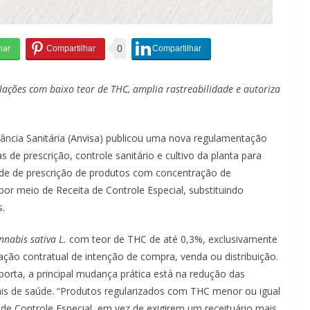
0
ções com baixo teor de THC, amplia rastreabilidade e autoriza
lância Sanitária (Anvisa) publicou uma nova regulamentação
 de prescrição, controle sanitário e cultivo da planta para
dade de prescrição de produtos com concentração de
 por meio de Receita de Controle Especial, substituindo
s.
nnabis sativa L.
com teor de THC de até 0,3%, exclusivamente
ção contratual de intenção de compra, venda ou distribuição.
borta, a principal mudança prática está na redução das
nais de saúde. “Produtos regularizados com THC menor ou igual
 de Controle Especial, em vez de exigirem um receituário mais