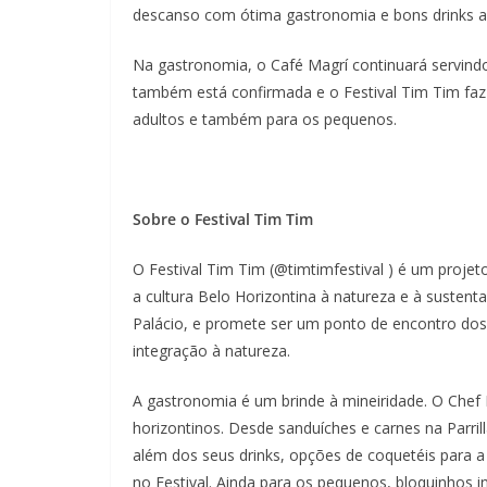
descanso com ótima gastronomia e bons drinks ao
Na gastronomia, o Café Magrí continuará servin
também está confirmada e o Festival Tim Tim faz
adultos e também para os pequenos.
Sobre o Festival Tim Tim
O Festival Tim Tim (@timtimfestival ) é um proje
a cultura Belo Horizontina à natureza e à sustent
Palácio, e promete ser um ponto de encontro dos 
integração à natureza.
A gastronomia é um brinde à mineiridade. O Chef P
horizontinos. Desde sanduíches e carnes na Parril
além dos seus drinks, opções de coquetéis para a c
no Festival. Ainda para os pequenos, bloquinhos i