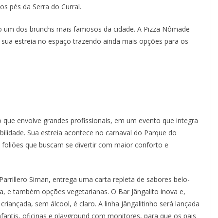
s pés da Serra do Curral.
do um dos brunchs mais famosos da cidade. A Pizza Nômade
 sua estreia no espaço trazendo ainda mais opções para os
to que envolve grandes profissionais, em um evento que integra
abilidade. Sua estreia acontece no carnaval do Parque do
foliões que buscam se divertir com maior conforto e
arrillero Siman, entrega uma carta repleta de sabores belo-
la, e também opções vegetarianas. O Bar Jângalito inova e,
riançada, sem álcool, é claro. A linha Jângalitinho será lançada
nfantis, oficinas e playground com monitores, para que os pais