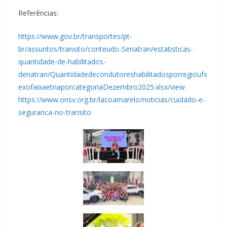
Referências:
https://www.gov.br/transportes/pt-
br/assuntos/transito/conteudo-Senatran/estatisticas-
quantidade-de-habilitados-
denatran/Quantidadedecondutoreshabilitadosporregioufs
exofaixaetriaporcategoriaDezembro2025.xlsx/view
https://www.onsv.org.br/lacoamarelo/noticias/cuidado-e-
seguranca-no-transito