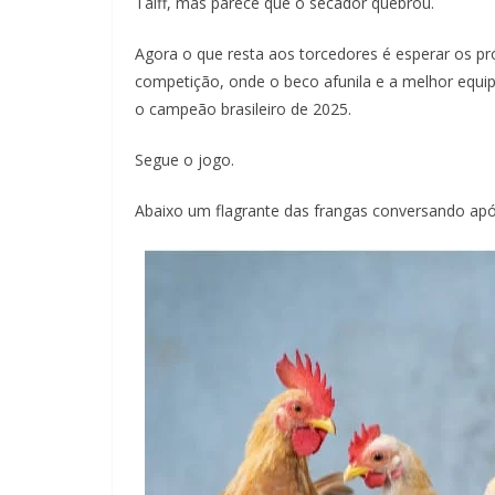
Taiff, mas parece que o secador quebrou.
Agora o que resta aos torcedores é esperar os 
competição, onde o beco afunila e a melhor equi
o campeão brasileiro de 2025.
Segue o jogo.
Abaixo um flagrante das frangas conversando após