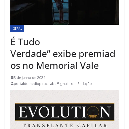
GERAL
É Tudo
Verdade” exibe premiad
os no Memorial Vale
3 de junho de 2024
portaldomediopiracicaba@gmail.com Redação