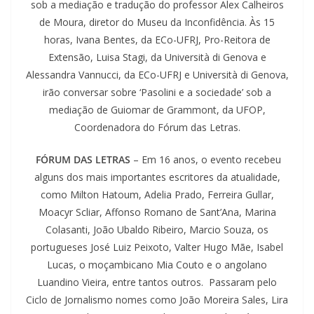
sob a mediação e tradução do professor Alex Calheiros
de Moura, diretor do Museu da Inconfidência. Às 15
horas, Ivana Bentes, da ECo-UFRJ, Pro-Reitora de
Extensão, Luisa Stagi, da Università di Genova e
Alessandra Vannucci, da ECo-UFRJ e Università di Genova,
irão conversar sobre ‘Pasolini e a sociedade’ sob a
mediação de Guiomar de Grammont, da UFOP,
Coordenadora do Fórum das Letras.
FÓRUM DAS LETRAS
– Em 16 anos, o evento recebeu
alguns dos mais importantes escritores da atualidade,
como Milton Hatoum, Adelia Prado, Ferreira Gullar,
Moacyr Scliar, Affonso Romano de Sant’Ana, Marina
Colasanti, João Ubaldo Ribeiro, Marcio Souza, os
portugueses José Luiz Peixoto, Valter Hugo Mãe, Isabel
Lucas, o moçambicano Mia Couto e o angolano
Luandino Vieira, entre tantos outros. Passaram pelo
Ciclo de Jornalismo nomes como João Moreira Sales, Lira