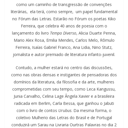
como um caminho de transgressão de convenções
literárias, ela terá, como sempre, um papel fundamental
no Fórum das Letras. Estarão no Fórum os poetas Kiko
Ferreira, que celebra 40 anos de poesia com o
lançamento do livro
Tempo Diverso
, Alicia Duarte Penna,
Mario Alex Rosa, Emilia Mendes, Carlos Melo, Rômulo
Ferreira, Isaías Gabriel Franco, Ana Lidia, Nino Stutz,
jornalista e autor premiado de literatura infanto-juvenil.
Contudo, a mulher estará no centro das discussões,
como nas obras densas e instigantes de pensadoras dos
domínios da literatura, da filosofia e da arte, mulheres
comprometidas com seu tempo, como Leca Kangussu,
Junia Carvalho, Celina Lage Ângela Xavier e a brasileira
radicada em Berlim, Carla Bessa, que ganhou o Jabuti
com o livro de contos
Urubus
. Da mesma forma, o
coletivo Mulherio das Letras do Brasil e de Portugal
conduzirá um Sarau na Livraria Ourtras Palavras no dia 2