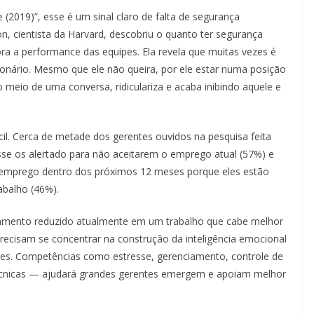
e (2019)”, esse é um sinal claro de falta de segurança
, cientista da Harvard, descobriu o quanto ter segurança
ra a performance das equipes. Ela revela que muitas vezes é
cionário. Mesmo que ele não queira, por ele estar numa posição
o meio de uma conversa, ridiculariza e acaba inibindo aquele e
cil. Cerca de metade dos gerentes ouvidos na pesquisa feita
esse os alertado para não aceitarem o emprego atual (57%) e
 emprego dentro dos próximos 12 meses porque eles estão
abalho (46%).
amento reduzido atualmente em um trabalho que cabe melhor
cisam se concentrar na construção da inteligência emocional
ções. Competências como estresse, gerenciamento, controle de
écnicas — ajudará grandes gerentes emergem e apoiam melhor