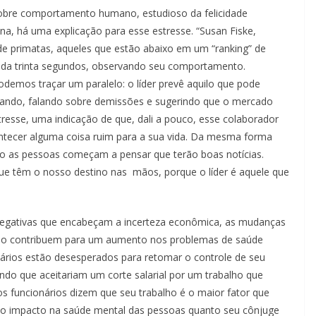
s sobre comportamento humano, estudioso da felicidade
, há uma explicação para esse estresse. “Susan Fiske,
 de primatas, aqueles que estão abaixo em um “ranking” de
ada trinta segundos, observando seu comportamento.
demos traçar um paralelo: o líder prevê aquilo que pode
onando, falando sobre demissões e sugerindo que o mercado
resse, uma indicação de que, dali a pouco, esse colaborador
tecer alguma coisa ruim para a sua vida. Da mesma forma
ado as pessoas começam a pensar que terão boas notícias.
e têm o nosso destino nas mãos, porque o líder é aquele que
 negativas que encabeçam a incerteza econômica, as mudanças
undo contribuem para um aumento nos problemas de saúde
nários estão desesperados para retomar o controle de seu
do que aceitariam um corte salarial por um trabalho que
s funcionários dizem que seu trabalho é o maior fator que
nto impacto na saúde mental das pessoas quanto seu cônjuge