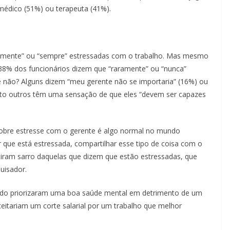
médico (51%) ou terapeuta (41%).
temente” ou “sempre” estressadas com o trabalho. Mas mesmo
 38% dos funcionários dizem que “raramente” ou “nunca”
 não? Alguns dizem “meu gerente não se importaria” (16%) ou
to outros têm uma sensação de que eles “devem ser capazes
sobre estresse com o gerente é algo normal no mundo
r que está estressada, compartilhar esse tipo de coisa com o
tiram sarro daquelas que dizem que estão estressadas, que
uisador.
ndo priorizaram uma boa saúde mental em detrimento de um
itariam um corte salarial por um trabalho que melhor