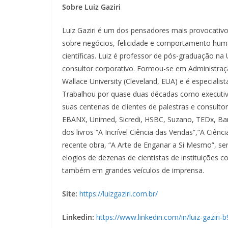
Sobre Luiz Gaziri
Luiz Gaziri é um dos pensadores mais provocativ
sobre negócios, felicidade e comportamento h
científicas. Luiz é professor de pós-graduação na
consultor corporativo. Formou-se em Administra
Wallace University (Cleveland, EUA) e é especiali
Trabalhou por quase duas décadas como executi
suas centenas de clientes de palestras e consult
EBANX, Unimed, Sicredi, HSBC, Suzano, TEDx, Banc
dos livros “A Incrível Ciência das Vendas”,”A Ciênci
recente obra, “A Arte de Enganar a Si Mesmo”, s
elogios de dezenas de cientistas de instituições
também em grandes veículos de imprensa.
Site:
https://luizgaziri.com.br/
Linkedin:
https://www.linkedin.com/in/luiz-gaziri-