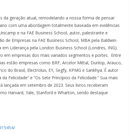
os da geração atual, remodelando a nossa forma de pensar
umano com uma abordagem totalmente baseada em evidências
 Unicamp e na FAE Business School, autor, palestrante e
ção de Empresas na FAE Business School, MBA pela Baldwin-
sta em Liderança pela London Business School (Londres, ING).
vo em empresas dos mais variados segmentos e portes. Entre
orias estão empresas como BRF, Arcelor Mittal, Dunlop, Arauco,
o do Brasil, Electrolux, EY, Segfy, KPMG e Sankhya. É autor
a da Felicidade” e “Os Sete Princípios da Felicidade.” Sua mais
erá lançada em setembro de 2023. Seus livros receberam
 como Harvard, Yale, Stanford e Wharton, sendo destaque
b915454/