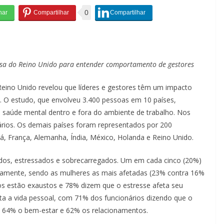
0
isa do Reino Unido para entender comportamento de gestores
Reino Unido revelou que líderes e gestores têm um impacto
s. O estudo, que envolveu 3.400 pessoas em 10 países,
 saúde mental dentro e fora do ambiente de trabalho. Nos
ários. Os demais países foram representados por 200
dá, França, Alemanha, Índia, México, Holanda e Reino Unido.
dos, estressados e sobrecarregados. Um em cada cinco (20%)
ivamente, sendo as mulheres as mais afetadas (23% contra 16%
os estão exaustos e 78% dizem que o estresse afeta seu
a a vida pessoal, com 71% dos funcionários dizendo que o
, 64% o bem-estar e 62% os relacionamentos.