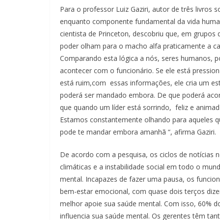
Para o professor Luiz Gaziri, autor de três livro
enquanto componente fundamental da vida humana
cientista de Princeton, descobriu que, em grupos
poder olham para o macho alfa praticamente a c
Comparando esta lógica a nós, seres humanos, po
acontecer com o funcionário. Se ele está pressi
está ruim,com essas informações, ele cria um est
poderá ser mandado embora. De que poderá acon
que quando um líder está sorrindo, feliz e anim
Estamos constantemente olhando para aqueles qu
pode te mandar embora amanhã “, afirma Gaziri.
De acordo com a pesquisa, os ciclos de notícias
climáticas e a instabilidade social em todo o m
mental. Incapazes de fazer uma pausa, os funcio
bem-estar emocional, com quase dois terços dizen
melhor apoie sua saúde mental. Com isso, 60% do
influencia sua saúde mental. Os gerentes têm ta