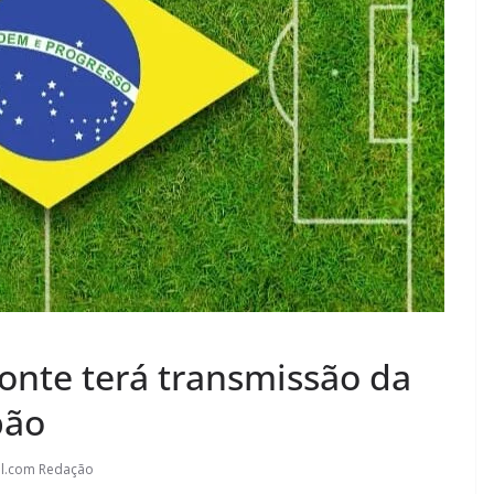
onte terá transmissão da
pão
l.com Redação