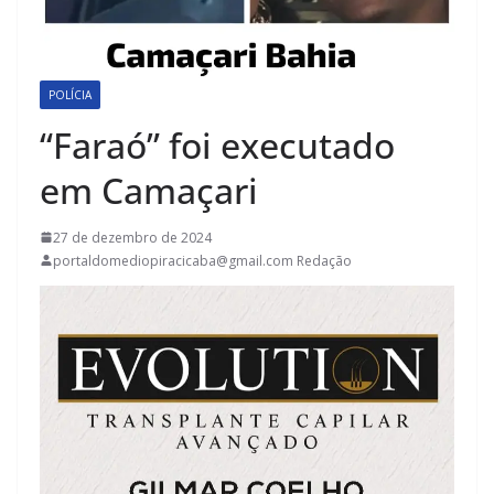
POLÍCIA
“Faraó” foi executado
em Camaçari
27 de dezembro de 2024
portaldomediopiracicaba@gmail.com Redação