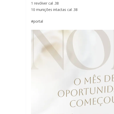
1 revólver cal .38
10 munições intactas cal .38
#portal