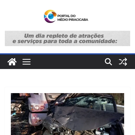
Pular
para
o
conteúdo