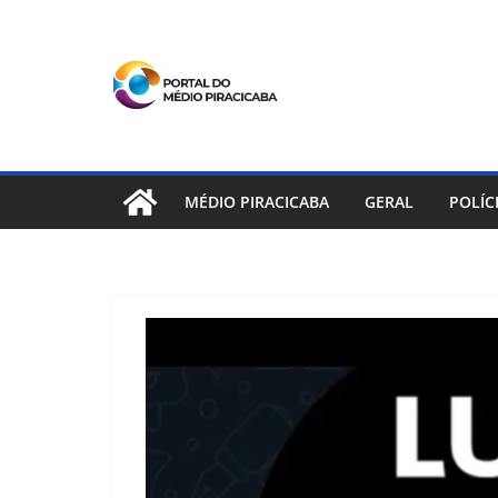
Pular
para
o
conteúdo
MÉDIO PIRACICABA
GERAL
POLÍC