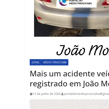
GERAL
MÉDIO PIRACICABA
Mais um acidente veíc
registrado em João 
13 de junho de 2025
portaldomediopiracicaba@gmai