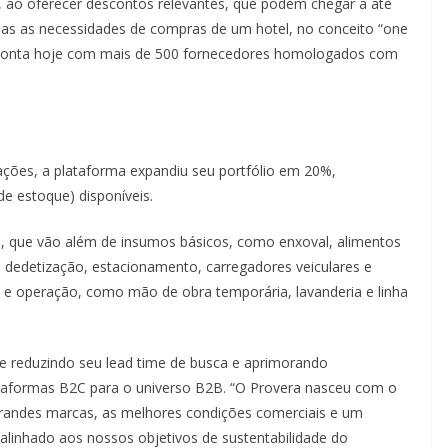
s, ao oferecer descontos relevantes, que podem chegar a até
odas as necessidades de compras de um hotel, no conceito “one
ca conta hoje com mais de 500 fornecedores homologados com
rações, a plataforma expandiu seu portfólio em 20%,
e estoque) disponíveis.
 que vão além de insumos básicos, como enxoval, alimentos
 dedetização, estacionamento, carregadores veiculares e
ra e operação, como mão de obra temporária, lavanderia e linha
ue reduzindo seu lead time de busca e aprimorando
plataformas B2C para o universo B2B. “O Provera nasceu com o
andes marcas, as melhores condições comerciais e um
 alinhado aos nossos objetivos de sustentabilidade do