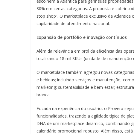
escolhem a Atlantica para gerir suas propriedade
30% em certas categorias. A proposta é cobrir t
stop shop”. O marketplace exclusivo da Atlanti
capilaridade de atendimento nacional.
Expansão de portfólio e inovação contínuos
Além da relevância em prol da eficiência das ope
totalizando 18 mil SKUs (unidade de manutenção d
O marketplace também agregou novas categorias,
e bebidas; incluindo serviços e manutenção, como
marketing; sustentabilidade e bem-estar; estrutu
branca.
Focada na experiência do usuário, o Provera seg
funcionalidades, trazendo a agilidade típica de 
DNA de um marketplace dinâmico, combinando gr
calendário promocional robusto. Além disso, está