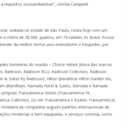
a requisitos socioambientais”, conclui Campbell.
tional, sediada no estado de São Paulo, conta hoje com um
a oferta de 28.368 quartos, em 74 cidades no Brasil. Possui
atender da melhor forma seus investidores e hóspedes, por
redes hoteleiras do mundo – Choice Hotels (dona das marcas
ion, Radisson, Radisson BLU, Radisson Collection, Radisson
n & Suites by Radisson), Hilton (bandeiras Hilton Garden Inn,
dham (Wyndham, Ramada Hotel & Suites, Ramada e Ramada
s próprias Transamerica Hotels (Transamerica Fit,
rica Collection, Go Inn Transamerica e Esuites Transamerica)
e hotelaria da companhia seguem padrões internacionais de
dações modernas e bem equipadas, e serviços cortesia, como