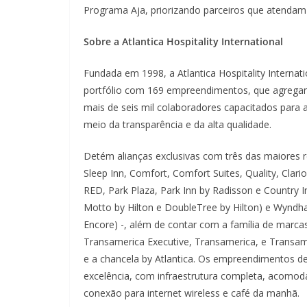
Programa Aja, priorizando parceiros que atendam 
Sobre a Atlantica Hospitality International
Fundada em 1998, a Atlantica Hospitality Interna
portfólio com 169 empreendimentos, que agregam 
mais de seis mil colaboradores capacitados para 
meio da transparência e da alta qualidade.
Detém alianças exclusivas com três das maiores 
Sleep Inn, Comfort, Comfort Suites, Quality, Clar
RED, Park Plaza, Park Inn by Radisson e Country In
Motto by Hilton e DoubleTree by Hilton) e Wyn
Encore) -, além de contar com a família de marca
Transamerica Executive, Transamerica, e Transame
e a chancela by Atlantica. Os empreendimentos d
excelência, com infraestrutura completa, acomo
conexão para internet wireless e café da manhã.