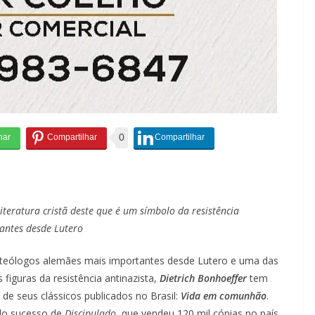
0
literatura cristã deste que é um símbolo da resistência
antes desde Lutero
teólogos alemães mais importantes desde Lutero e uma das
s figuras da resistência antinazista,
Dietrich Bonhoeffer
tem
de seus clássicos publicados no Brasil:
Vida em comunhão
.
do sucesso de
Discipulado
, que vendeu 120 mil cópias no país,