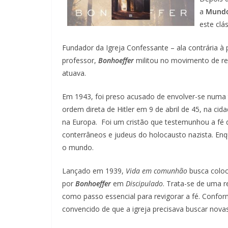
a
Mund
este clás
Fundador da Igreja Confessante – ala contrária à 
professor,
Bonhoeffer
militou no movimento de res
atuava.
Em 1943, foi preso acusado de envolver-se numa 
ordem direta de Hitler em 9 de abril de 45, na ci
na Europa. Foi um cristão que testemunhou a fé d
conterrâneos e judeus do holocausto nazista. Enq
o mundo.
Lançado em 1939,
Vida em comunhão
busca coloc
por
Bonhoeffer
em
Discipulado
. Trata-se de uma r
como passo essencial para revigorar a fé. Confor
convencido de que a igreja precisava buscar nova