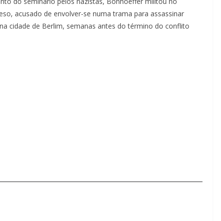
to do seminário pelos nazistas, Bonhoeffer militou no
preso, acusado de envolver-se numa trama para assassinar
 na cidade de Berlim, semanas antes do término do conflito