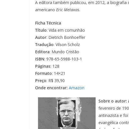
A editora também publicou, em 2012, a biografia
americano
Eric Metaxas
.
Ficha Técnica
Título
: Vida em comunhão
Autor
: Dietrich Bonhoeffer
Tradução
: Vilson Scholz
Editora
: Mundo Cristão
ISBN
: 978-65-5988-103-1
Páginas
: 128
Formato
: 14×21
Preço
: R$ 39,90
Onde encontrar:
Amazon
Sobre o autor:
fevereiro de 190
antinazista e fo
evangélica contr