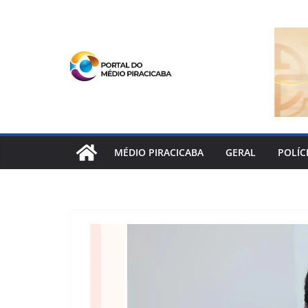
Pular
para
o
conteúdo
MÉDIO PIRACICABA
GERAL
POLÍC