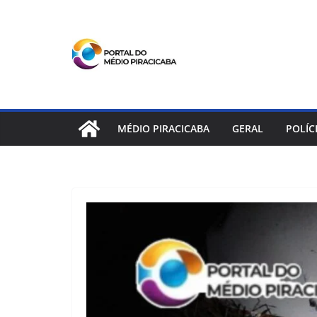
Pular
para
o
conteúdo
MÉDIO PIRACICABA
GERAL
POLÍC