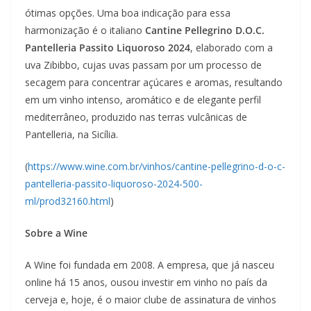
ótimas opções. Uma boa indicação para essa
harmonização é o italiano
Cantine Pellegrino D.O.C.
Pantelleria Passito Liquoroso 2024
, elaborado com a
uva Zibibbo, cujas uvas passam por um processo de
secagem para concentrar açúcares e aromas, resultando
em um vinho intenso, aromático e de elegante perfil
mediterrâneo, produzido nas terras vulcânicas de
Pantelleria, na Sicília.
(
https://www.wine.com.br/vinhos/cantine-pellegrino-d-o-c-
pantelleria-passito-liquoroso-2024-500-
ml/prod32160.html
)
Sobre a Wine
A Wine foi fundada em 2008. A empresa, que já nasceu
online há 15 anos, ousou investir em vinho no país da
cerveja e, hoje, é o maior clube de assinatura de vinhos