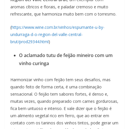
aromas cítricos e florais, e paladar cremoso e muito
refrescante, que harmoniza muito bem com o torresmo.
(
https://www.wine.com.br/vinhos/espumante-u-by-
undurraga-d-o-region-del-valle-central-
brut/prod29344.html
)
O aclamado tutu de feijão mineiro com um
vinho curinga
Harmonizar vinho com feijão tem seus desafios, mas
quando feito de forma certa, é uma combinação
sensacional. O feijão tem sabores fortes, é denso e,
muitas vezes, quando preparado com carnes gordurosas,
fica bem untuoso e intenso. E vale dizer que o feijão é
um alimento vegetal rico em ferro, que ao entrar em
contato com os taninos dos vinhos tintos, pode gerar um