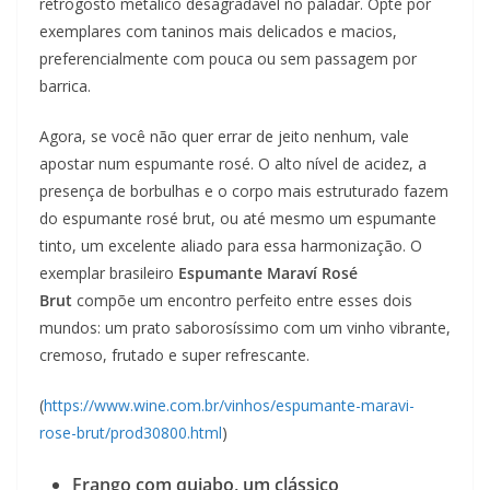
retrogosto metálico desagradável no paladar. Opte por
exemplares com taninos mais delicados e macios,
preferencialmente com pouca ou sem passagem por
barrica.
Agora, se você não quer errar de jeito nenhum, vale
apostar num espumante rosé. O alto nível de acidez, a
presença de borbulhas e o corpo mais estruturado fazem
do espumante rosé brut, ou até mesmo um espumante
tinto, um excelente aliado para essa harmonização. O
exemplar brasileiro
Espumante Maraví Rosé
Brut
compõe um encontro perfeito entre esses dois
mundos: um prato saborosíssimo com um vinho vibrante,
cremoso, frutado e super refrescante.
(
https://www.wine.com.br/vinhos/espumante-maravi-
rose-brut/prod30800.html
)
Frango com quiabo, um clássico