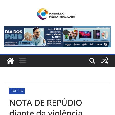
Pular
para
o
conteúdo
POLÍTICA
NOTA DE REPÚDIO
diante da violência