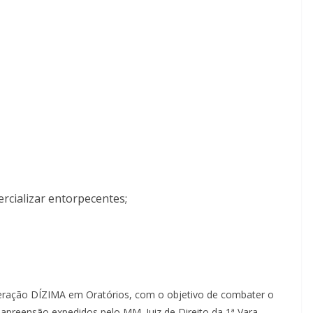
rcializar entorpecentes;
 Operação DÍZIMA em Oratórios, com o objetivo de combater o
apreensão expedidos pelo MM. Juiz de Direito da 1ª Vara