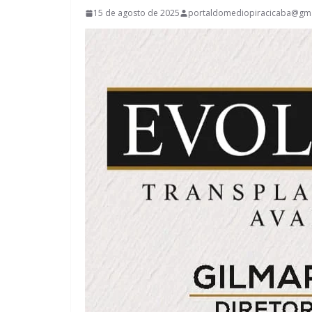
15 de agosto de 2025
portaldomediopiracicaba@gm