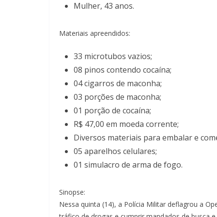
Mulher, 43 anos.
Materiais apreendidos:
33 microtubos vazios;
08 pinos contendo cocaína;
04 cigarros de maconha;
03 porções de maconha;
01 porção de cocaína;
R$ 47,00 em moeda corrente;
Diversos materiais para embalar e come
05 aparelhos celulares;
01 simulacro de arma de fogo.
Sinopse:
Nessa quinta (14), a Polícia Militar deflagrou a
tráfico de drogas e cumprir mandados de busca e 