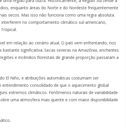
de uma região para outra. Historicamente, a Região Sul tende a
ódios, enquanto áreas do Norte e do Nordeste frequentemente
mais secos. Mas isso não funciona como uma regra absoluta.
 interferem no comportamento climático sul-americano,
Tropical.
el em relação ao cenário atual. O país vem enfrentando, nos
 bastante significativa. Secas severas na Amazônia, enchentes
 regiões e incêndios florestais de grande proporção passaram a
o El Niño, e atribuições automáticas costumam ser
um entendimento consolidado de que o aquecimento global
guns extremos climáticos. Fenômenos naturais de variabilidade
 sobre uma atmosfera mais quente e com maior disponibilidade
ático.