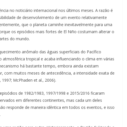
cia no noticiário internacional nos últimos meses. A razão é
sibilidade de desenvolvimento de um evento relativamente
videntemente, que o planeta caminhe inevitavelmente para uma
orque os episódios mais fortes de El Niño costumam alterar o
partes do mundo.
uecimento anômalo das águas superficiais do Pacífico
o atmosférica tropical e acaba influenciando o clima em várias
e mecanismo há bastante tempo, embora ainda existam
ar, com muitos meses de antecedência, a intensidade exata de
 1997; McPhaden et al., 2006).
episódios de 1982/1983, 1997/1998 e 2015/2016 ficaram
servados em diferentes continentes, mas cada um deles
 não responde de maneira idêntica em todos os eventos, e isso
.