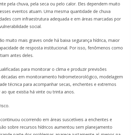
te pela chuva, pela seca ou pelo calor. Eles dependem muito
uais esses eventos atuam. Uma mesma quantidade de chuva
dades com infraestrutura adequada e em áreas marcadas por
ulnerabilidade social.
são muito mais graves onde há baixa segurança hídrica, maior
apacidade de resposta institucional. Por isso, fenômenos como
tiam antes deles.
qualificadas para monitorar o clima e produzir previsões
as décadas em monitoramento hidrometeorológico, modelagem
cidade técnica para acompanhar secas, enchentes e extremos
ao que existia há vinte ou trinta anos.
isco.
 continuou ocorrendo em áreas suscetíveis a enchentes e
são sobre recursos hídricos aumentou sem planejamento
. Grande parte dos problemas aparece justamente aí: menos na