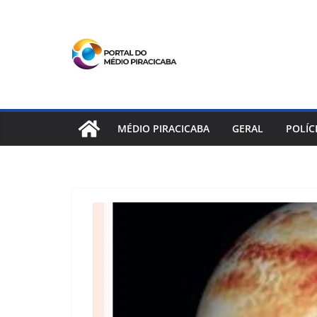
Pular
para
o
conteúdo
MÉDIO PIRACICABA
GERAL
POLÍC