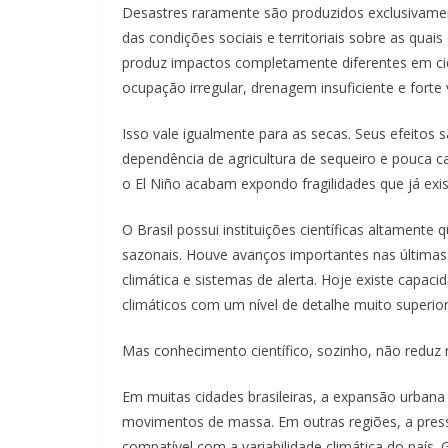
Desastres raramente são produzidos exclusivamen
das condições sociais e territoriais sobre as q
produz impactos completamente diferentes em ci
ocupação irregular, drenagem insuficiente e forte v
Isso vale igualmente para as secas. Seus efeitos 
dependência de agricultura de sequeiro e pouca c
o El Niño acabam expondo fragilidades que já exis
O Brasil possui instituições científicas altamente 
sazonais. Houve avanços importantes nas últim
climática e sistemas de alerta. Hoje existe capa
climáticos com um nível de detalhe muito superior 
Mas conhecimento científico, sozinho, não reduz r
Em muitas cidades brasileiras, a expansão urbana
movimentos de massa. Em outras regiões, a pres
compatível com a variabilidade climática do país