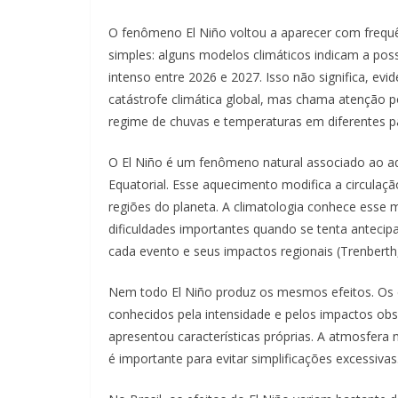
O fenômeno El Niño voltou a aparecer com frequên
simples: alguns modelos climáticos indicam a pos
intenso entre 2026 e 2027. Isso não significa, e
catástrofe climática global, mas chama atenção p
regime de chuvas e temperaturas em diferentes 
O El Niño é um fenômeno natural associado ao aq
Equatorial. Esse aquecimento modifica a circulaçã
regiões do planeta. A climatologia conhece ess
dificuldades importantes quando se tenta antecip
cada evento e seus impactos regionais (Trenberth,
Nem todo El Niño produz os mesmos efeitos. Os 
conhecidos pela intensidade e pelos impactos ob
apresentou características próprias. A atmosfera
é importante para evitar simplificações excessivas