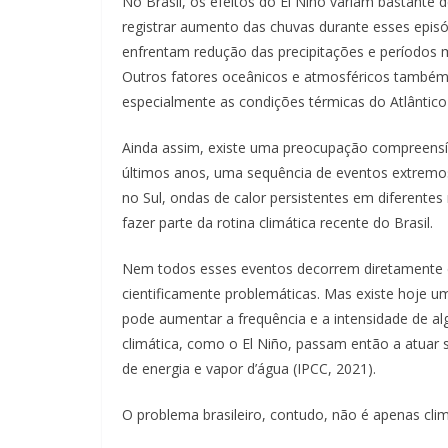
No Brasil, os efeitos do El Niño variam bastante 
registrar aumento das chuvas durante esses epis
enfrentam redução das precipitações e períodos 
Outros fatores oceânicos e atmosféricos também
especialmente as condições térmicas do Atlântico 
Ainda assim, existe uma preocupação compreensív
últimos anos, uma sequência de eventos extremos
no Sul, ondas de calor persistentes em diferentes
fazer parte da rotina climática recente do Brasil.
Nem todos esses eventos decorrem diretamente d
cientificamente problemáticas. Mas existe hoje 
pode aumentar a frequência e a intensidade de al
climática, como o El Niño, passam então a atuar
de energia e vapor d’água (IPCC, 2021).
O problema brasileiro, contudo, não é apenas clim