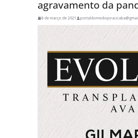
agravamento da pand
8 de março de 2021
portaldomediopiracicaba@gmai