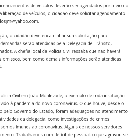
licenciamentos de veículos deverão ser agendados por meio do
 liberação de veículos, o cidadão deve solicitar agendamento
culosjm@yahoo.com.
tação, o cidadão deve encaminhar sua solicitação para
emandas serão atendidas pela Delegacia de Trânsito,
dos. A chefia local da Polícia Civil ressalta que não haverá
s omissos, bem como demais informações serão atendidas
4.
Polícia Civil em João Monlevade, a exemplo de toda instituição
devido à pandemia do novo coronavírus. O que houve, desde o
ado pelo Governo do Estado, foram adequações no atendimento
ividades da delegacia, como investigações de crimes,
somos imunes ao coronavírus. Alguns de nossos servidores
mento. Trabalhamos com déficit de pessoal, o que agravou-se