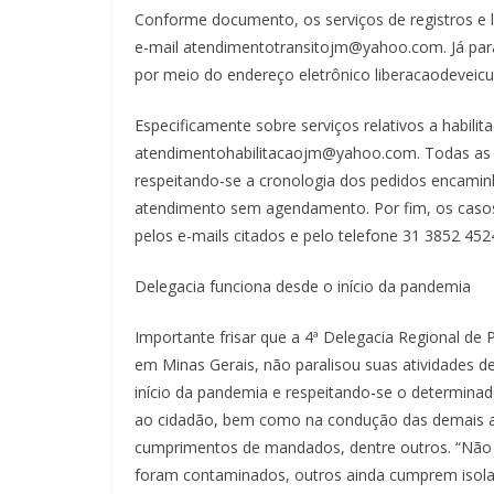
Conforme documento, os serviços de registros e 
e-mail atendimentotransitojm@yahoo.com. Já para
por meio do endereço eletrônico liberacaodevei
Especificamente sobre serviços relativos a habili
atendimentohabilitacaojm@yahoo.com. Todas as d
respeitando-se a cronologia dos pedidos encaminha
atendimento sem agendamento. Por fim, os caso
pelos e-mails citados e pelo telefone 31 3852 452
Delegacia funciona desde o início da pandemia
Importante frisar que a 4ª Delegacia Regional de 
em Minas Gerais, não paralisou suas atividades 
início da pandemia e respeitando-se o determin
ao cidadão, bem como na condução das demais at
cumprimentos de mandados, dentre outros. “Não 
foram contaminados, outros ainda cumprem isola