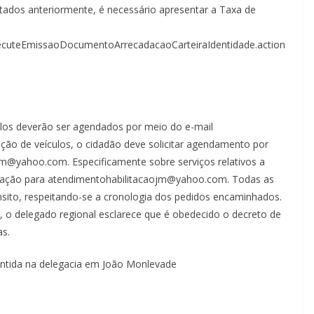
ados anteriormente, é necessário apresentar a Taxa de
executeEmissaoDocumentoArrecadacaoCarteiraIdentidade.action
culos deverão ser agendados por meio do e-mail
ção de veículos, o cidadão deve solicitar agendamento por
jm@yahoo.com. Especificamente sobre serviços relativos a
citação para atendimentohabilitacaojm@yahoo.com. Todas as
sito, respeitando-se a cronologia dos pedidos encaminhados.
, o delegado regional esclarece que é obedecido o decreto de
as.
antida na delegacia em João Monlevade