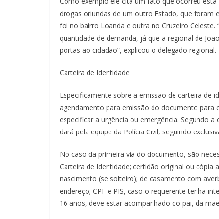
Como exemplo ele cita um fato que ocorreu esta s
drogas oriundas de um outro Estado, que foram 
foi no bairro Loanda e outra no Cruzeiro Celeste.
quantidade de demanda, já que a regional de Jo
portas ao cidadão”, explicou o delegado regional.
Carteira de Identidade
Especificamente sobre a emissão de carteira de i
agendamento para emissão do documento para o 
especificar a urgência ou emergência. Segundo a c
dará pela equipe da Polícia Civil, seguindo exclu
No caso da primeira via do documento, são necessá
Carteira de Identidade; certidão original ou cópi
nascimento (se solteiro); de casamento com aver
endereço; CPF e PIS, caso o requerente tenha in
16 anos, deve estar acompanhado do pai, da mãe 