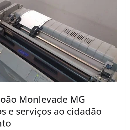
l João Monlevade MG
 e serviços ao cidadão
nto