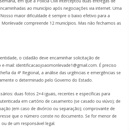
emana, em que a Polícia Civil interceptou duas entregas de
encaminhadas ao município após negociações via internet. Uma
 “Nosso maior dificuldade é sempre o baixo efetivo para a
ão Monlevade compreende 12 municípios. Mas não fechamos as
dentidade, o cidadão deve encaminhar solicitação de
e-mail: identificacaojoaomonlevade1@gmail.com. É preciso
hefia da 4ª Regional, a análise das urgências e emergências se
sivamente o determinado pelo Governo do Estado.
rios: duas fotos 2×4 iguais, recentes e específicas para
a autenticada em cartório de casamento (se casado ou viúvo); de
bação (em caso de divórcio ou separação); comprovante de
teresse que o número conste no documento. Se for menor de
ou de um responsável legal.