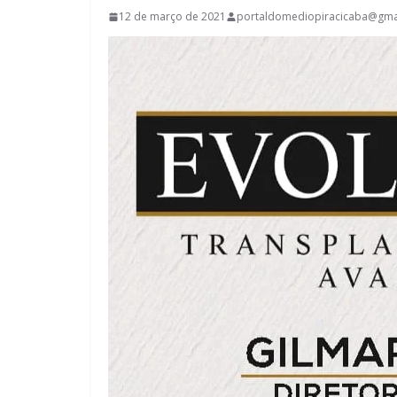
12 de março de 2021
portaldomediopiracicaba@gma