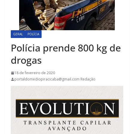
GERAL
POLÍCIA
Polícia prende 800 kg de
drogas
18 de fevereiro de 2020
portaldomediopiracicaba@gmail.com Redação