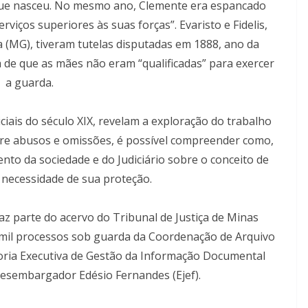
que nasceu. No mesmo ano, Clemente era espancado
viços superiores às suas forças”. Evaristo e Fidelis,
a (MG), tiveram tutelas disputadas em 1888, ano da
va de que as mães não eram “qualificadas” para exercer
a guarda.
iais do século XIX, revelam a exploração do trabalho
Entre abusos e omissões, é possível compreender como,
to da sociedade e do Judiciário sobre o conceito de
a necessidade de sua proteção.
az parte do acervo do Tribunal de Justiça de Minas
 mil processos sob guarda da Coordenação de Arquivo
oria Executiva de Gestão da Informação Documental
 Desembargador Edésio Fernandes (Ejef).