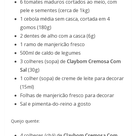
6 tomates maduros cortados ao meio, com
pele e sementes (cerca de 1kg)
1 cebola média sem casca, cortada em 4
gomos (180g)
2 dentes de alho com a casca (6g)
1 ramo de manjericão fresco
500ml de caldo de legumes
3 colheres (sopa) de
Claybom Cremosa Com
Sal
(30g)
1 colher (sopa) de creme de leite para decorar
(15ml)
Folhas de manjericão fresco para decorar
Sal e pimenta-do-reino a gosto
Queijo quente:
4 colheres (chá) de
Claybom Cremosa Com