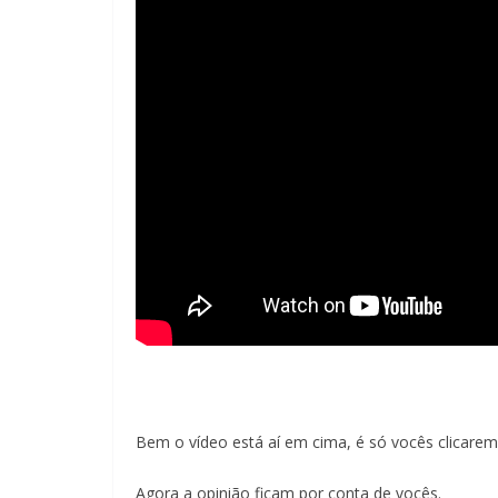
Bem o vídeo está aí em cima, é só vocês clicarem
Agora a opinião ficam por conta de vocês.