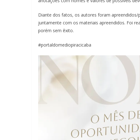
anotações com nomes e valores de possíveis deve
Diante dos fatos, os autores foram apreendidos/pr
juntamente com os materiais apreendidos. Foi real
porém sem êxito.
#portaldomediopiracicaba