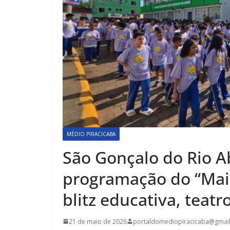
MÉDIO PIRACICABA
São Gonçalo do Rio 
programação do “Mai
blitz educativa, teatr
21 de maio de 2026
portaldomediopiracicaba@gmai