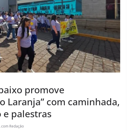
Abaixo promove
o Laranja” com caminhada,
o e palestras
l.com Redação