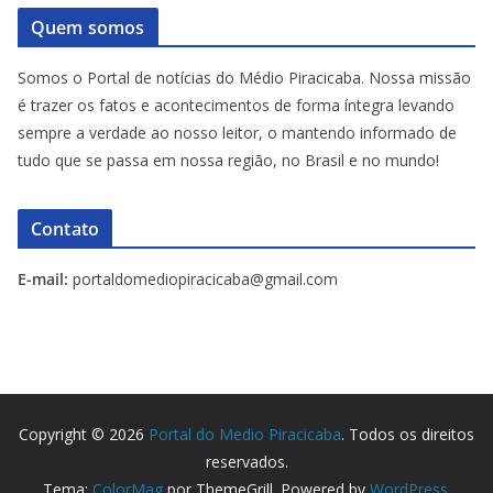
Quem somos
Somos o Portal de notícias do Médio Piracicaba. Nossa missão
é trazer os fatos e acontecimentos de forma íntegra levando
sempre a verdade ao nosso leitor, o mantendo informado de
tudo que se passa em nossa região, no Brasil e no mundo!
Contato
E-mail:
portaldomediopiracicaba@gmail.com
Copyright © 2026
Portal do Medio Piracicaba
. Todos os direitos
reservados.
Tema:
ColorMag
por ThemeGrill. Powered by
WordPress
.