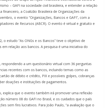
mo – GAFI na sociedade civil brasileira, e entender a relação
ma financeiro, a Coalizão Brasileira de Organizações da
novembro, o evento “Organizações, Bancos e GAFI”, com a
aptadores de Recursos (ABCR). O evento é virtual e gratuito e
2, o estudo “As ONGs e os Bancos” teve o objetivo de
s em relação aos bancos. A pesquisa é uma iniciativa do
, respondendo a um questionário virtual com 36 perguntas
riências recentes com os bancos, incluindo temas como as
cartão de débito e crédito, PIX e possíveis golpes, cobranças
eber doações e instituições de pagamentos.
ro, explica que o evento também irá promover uma reflexão
o número 08 do GAFI no Brasil, e os cuidados que o país
ições sem fins lucrativos. Para João Paulo, “a avaliação que o