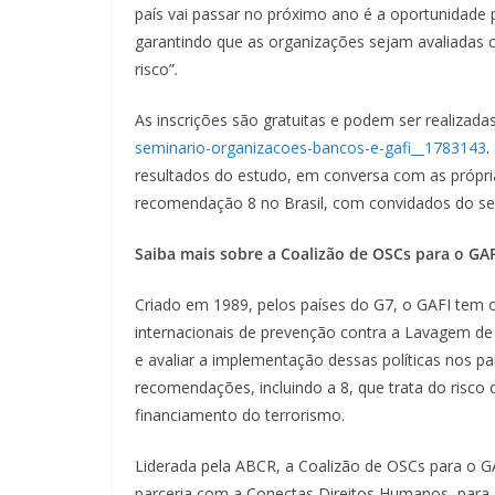
país vai passar no próximo ano é a oportunidade
garantindo que as organizações sejam avaliadas 
risco”
.
As inscrições são gratuitas e podem ser realizada
seminario-organizacoes-bancos-
e-gafi__1783143
.
resultados do estudo, em conversa com as própria
recomendação 8 no Brasil, com convidados do set
Saiba mais sobre a Coalizão de OSCs para o GAF
Criado em 1989, pelos países do G7, o GAFI tem o
internacionais de prevenção contra a Lavagem d
e avaliar a implementação dessas políticas nos p
recomendações, incluindo a 8, que trata do risco
financiamento do terrorismo.
Liderada pela ABCR, a Coalizão de OSCs para o GA
parceria com a Conectas Direitos Humanos, par