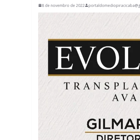
8 de novembro de 2022
portaldomediopiracicaba@