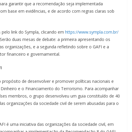
 para garantir que a recomendação seja implementada
com base em evidências, e de acordo com regras claras sob
s pelo link do Sympla, clicando em
https://www.sympla.com.br/
 Serão duas mesas de debate: a primeira apresentando os
s organizações, e a segunda refletindo sobre o GAFI e a
or financeiro e governamental.
I
 propósito de desenvolver e promover políticas nacionais e
e Dinheiro e o Financiamento do Terrorismo. Para acompanhar
aíses membros, o grupo desenvolveu um guia constituído de 40
 das organizações da sociedade civil de serem abusadas para o
FI é uma iniciativa das organizações da sociedade civil, em
a acompanhar a implementação da Recomendação 8 do GAFI,