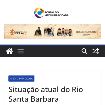
Pular
para
o
conteúdo
MÉDIO PIRACICABA
Situação atual do Rio
Santa Barbara