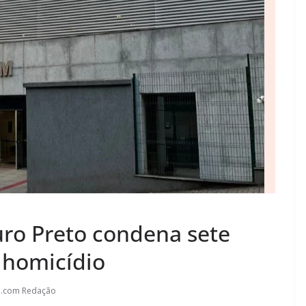
uro Preto condena sete
 homicídio
l.com Redação