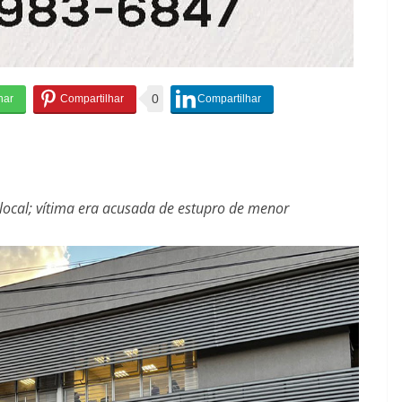
0
local; vítima era acusada de estupro de menor