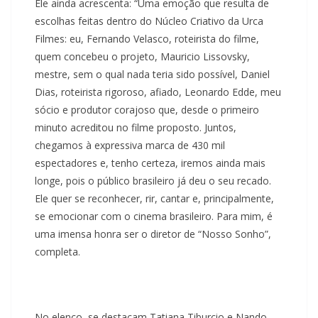
Ele ainda acrescenta: “Uma emoção que resulta de
escolhas feitas dentro do Núcleo Criativo da Urca
Filmes: eu, Fernando Velasco, roteirista do filme,
quem concebeu o projeto, Mauricio Lissovsky,
mestre, sem o qual nada teria sido possível, Daniel
Dias, roteirista rigoroso, afiado, Leonardo Edde, meu
sócio e produtor corajoso que, desde o primeiro
minuto acreditou no filme proposto. Juntos,
chegamos à expressiva marca de 430 mil
espectadores e, tenho certeza, iremos ainda mais
longe, pois o público brasileiro já deu o seu recado.
Ele quer se reconhecer, rir, cantar e, principalmente,
se emocionar com o cinema brasileiro. Para mim, é
uma imensa honra ser o diretor de “Nosso Sonho”,
completa.
No elenco, se destacam Tatiana Tiburcio e Nando