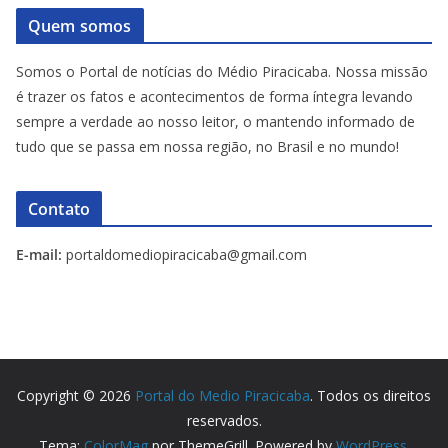
Quem somos
Somos o Portal de notícias do Médio Piracicaba. Nossa missão
é trazer os fatos e acontecimentos de forma íntegra levando
sempre a verdade ao nosso leitor, o mantendo informado de
tudo que se passa em nossa região, no Brasil e no mundo!
Contato
E-mail:
portaldomediopiracicaba@gmail.com
Copyright © 2026
Portal do Medio Piracicaba
. Todos os direitos
reservados.
Tema:
ColorMag
por ThemeGrill. Powered by
WordPress
.