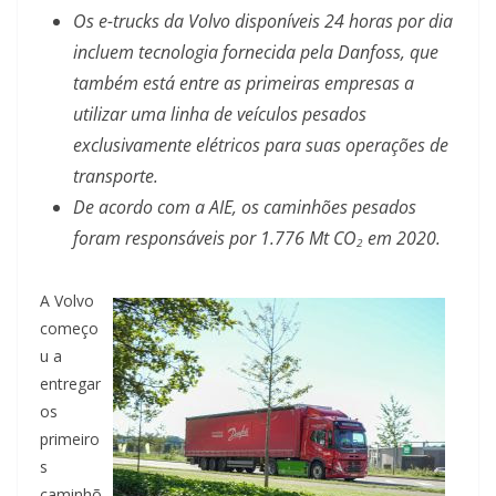
Os e-trucks da Volvo disponíveis 24 horas por dia
incluem tecnologia fornecida pela Danfoss, que
também está entre as primeiras empresas a
utilizar uma linha de veículos pesados
exclusivamente elétricos para suas operações de
transporte.
De acordo com a AIE, os caminhões pesados
foram responsáveis por 1.776 Mt CO
em 2020.
2
A Volvo
começo
u a
entregar
os
primeiro
s
caminhõ