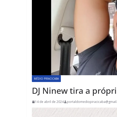
MÉDIO PIRACICABA
DJ Ninew tira a próp
14 de abril de 2024
portaldomediopiracicaba@gmail