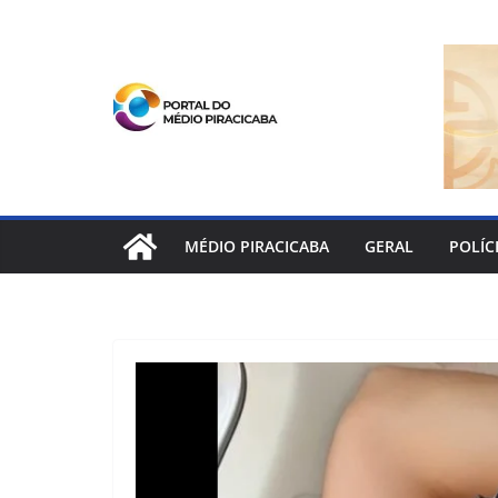
Pular
para
o
conteúdo
MÉDIO PIRACICABA
GERAL
POLÍC