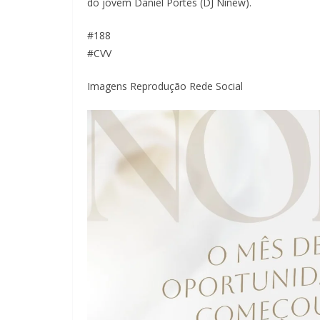
do jovem Daniel Portes (DJ Ninew).
#188
#CVV
Imagens Reprodução Rede Social