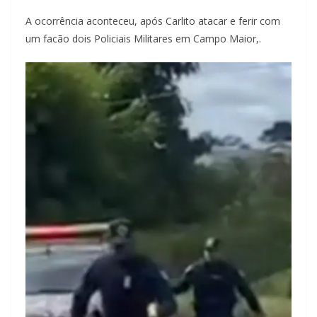
A ocorrência aconteceu, após Carlito atacar e ferir com
um facão dois Policiais Militares em Campo Maior,.