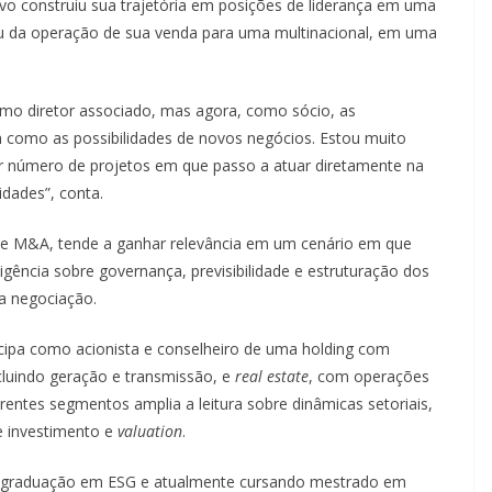
ivo construiu sua trajetória em posições de liderança em uma
ou da operação de sua venda para uma multinacional, em uma
omo diretor associado, mas agora, como sócio, as
 como as possibilidades de novos negócios. Estou muito
 número de projetos em que passo a atuar diretamente na
idades”, conta.
de M&A, tende a ganhar relevância em um cenário em que
gência sobre governança, previsibilidade e estruturação dos
a negociação.
cipa como acionista e conselheiro de uma holding com
cluindo geração e transmissão, e
real estate
, com operações
erentes segmentos amplia a leitura sobre dinâmicas setoriais,
e investimento e
valuation
.
ós-graduação em ESG e atualmente cursando mestrado em